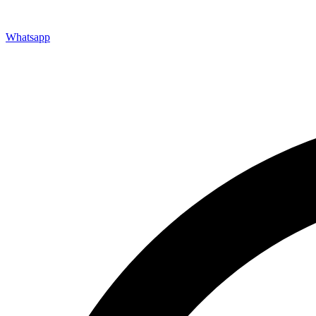
просп. Ленина, 50 Б, Екатеринбург, Свердловская обл., Россия, 620075
Пн-Пт 09.00-18.00 Сб, Вс - по договорённости
Whatsapp